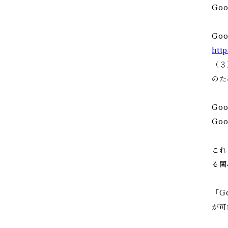
Go
Go
http
（３
のた
Goo
Go
これ
る関
「G
が可