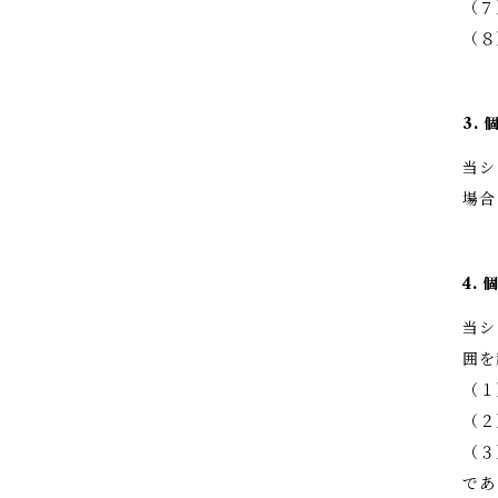
（７
（８
3.
当シ
場合
4.
当シ
囲を
（１
（２
（３
であ