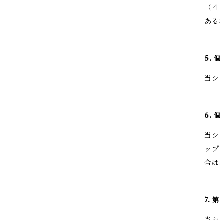
（４
ある
5.
当シ
6.
当シ
ップ
合は
7.
当シ