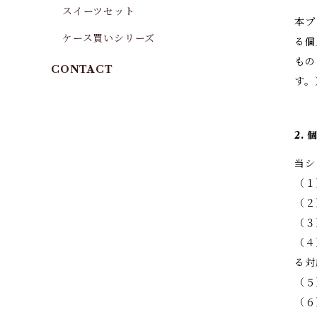
スイーツセット
本プ
ケース買いシリーズ
る個
もの
CONTACT
す。
2.
当シ
（１
（２
（３
（４
る対
（５
（６