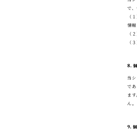
で、
（１
情報
（２
（３
8.
当シ
であ
ます
ん。
9.