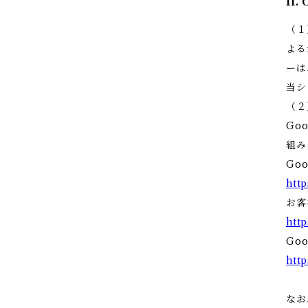
11
（１
よる
ーは
当シ
（２
Go
組み
Go
http
お客
http
Go
http
なお