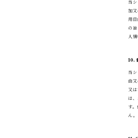
当シ
加又
用目
の旨
人情
10
当シ
由又
又は
は、
す。
ん。