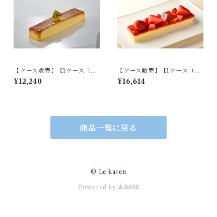
【ケース販売】【1ケース（計1
【ケース販売】【1ケース（計1
8個入り）】バニラカタラーナ
8個入り）】いちごカタラーナ
¥12,240
¥16,614
＆プリン
＆プリン
商品一覧に戻る
© Le karen
Powered by