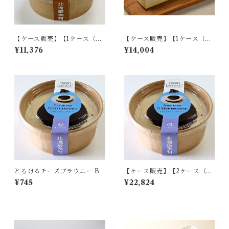
【ケース販売】【1ケース（計1
【ケース販売】【1ケース（計1
8個入り）】コク生チーズケー
8個入り）】クリュフロマージ
¥11,376
¥14,004
キ B
ュ
とろけるチーズブラウニー B
【ケース販売】【2ケース（計
36個入り）】とろけるチーズ
¥745
¥22,824
ブラウニー B