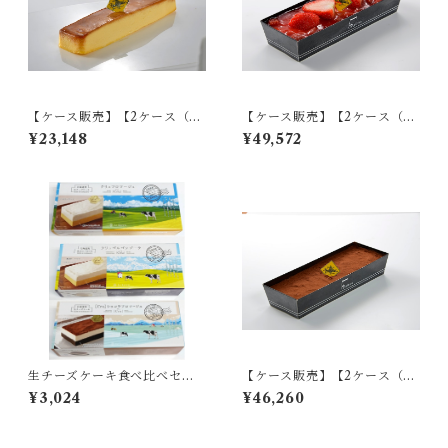
【ケース販売】【2ケース（計
【ケース販売】【2ケース（計
36個入り）】バニラカタラー
36個入り）】いちごのフロマ
¥23,148
¥49,572
ナ＆プリン
ージュ premium
生チーズケーキ食べ比べセッ
【ケース販売】【2ケース（計
ト
36個入り）】ショコラフロマ
¥3,024
¥46,260
ージュ premium