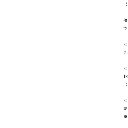
【
優
で
＜
乳
＜
1
（
＜
要
※