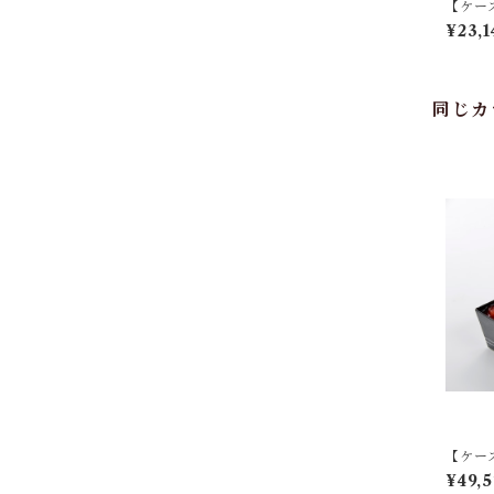
【ケー
バニラ
¥23,1
同じカ
【ケー
いちごの
¥49,5