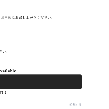
存でお早めにお召し上がりください。
さい。
available
向け
通報する