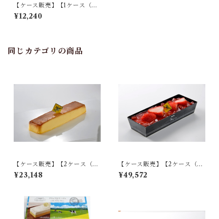
【ケース販売】【1ケース（計1
8個入り）】バニラカタラーナ
¥12,240
＆プリン
同じカテゴリの商品
【ケース販売】【2ケース（計
【ケース販売】【2ケース（計
36個入り）】バニラカタラー
36個入り）】いちごのフロマ
¥23,148
¥49,572
ナ＆プリン
ージュ premium