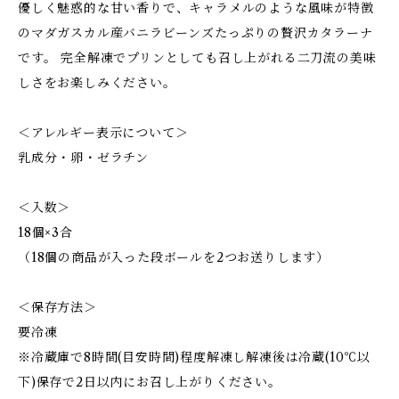
優しく魅惑的な甘い香りで、キャラメルのような風味が特徴
のマダガスカル産バニラビーンズたっぷりの贅沢カタラーナ
です。 完全解凍でプリンとしても召し上がれる二刀流の美味
しさをお楽しみください。
＜アレルギー表示について＞
乳成分・卵・ゼラチン
＜入数＞
18個×3合
（18個の商品が入った段ボールを2つお送りします）
＜保存方法＞
要冷凍
※冷蔵庫で8時間(目安時間)程度解凍し解凍後は冷蔵(10℃以
下)保存で2日以内にお召し上がりください。