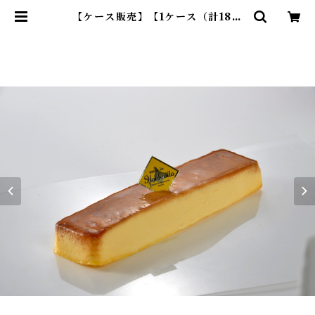
【ケース販売】【1ケース（計18個
入り）】バニラカタラーナ＆プリン
| Le karen