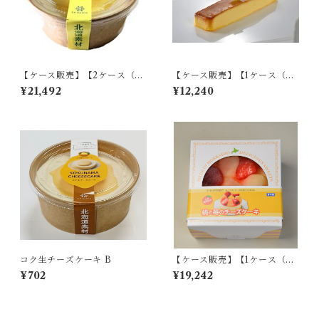
【ケース販売】【2ケース（計
【ケース販売】【1ケース（計1
36個入り）】れもんフロマー
8個入り）】バニラカタラーナ
¥21,492
¥12,240
ジュ B
＆プリン
コク生チーズケーキ B
【ケース販売】【1ケース（計1
8個入り）】BOX桃と苺のチ
¥702
¥19,242
ーズケーキ