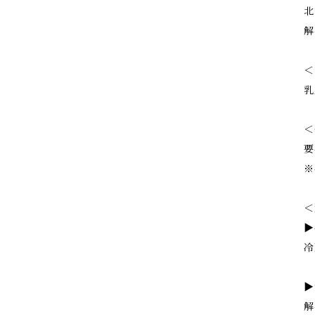
北
解
＜
乳
＜
要
※
＜
▶
冷
▶
解