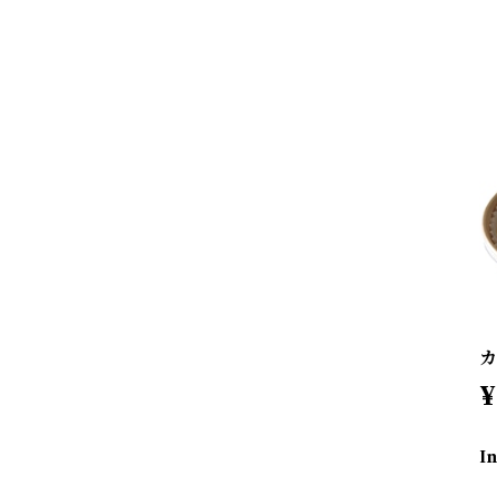
カ
¥
I