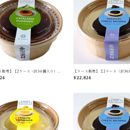
ス販売】【2ケース（計36個入り）】
【ケース販売】【2ケース（計36
ーナ&プリン B
とろけるチーズブラウニー B
24
¥22,824