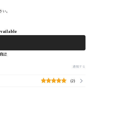
さい。
available
向け
通報する
(2)