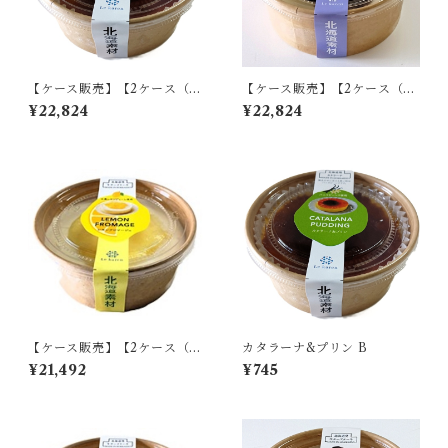
【ケース販売】【2ケース（計
【ケース販売】【2ケース（計
36個入り）】カタラーナ&プ
36個入り）】とろけるチーズ
¥22,824
¥22,824
リン B
ブラウニー B
【ケース販売】【2ケース（計
カタラーナ&プリン B
36個入り）】れもんフロマー
¥21,492
¥745
ジュ B