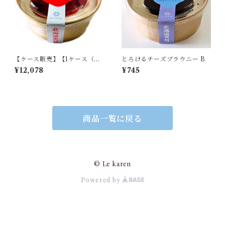
【ケース販売】【1ケース（計1
とろけるチーズブラウニー B
8個入り）】苺の生チーズケー
¥12,078
¥745
キ B
商品一覧に戻る
© Le karen
Powered by