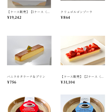
【ケース販売】【1ケース（計1
クリュゴルゴンゾーラ
8個入り）】BOX苺盛チーズ
¥19,242
¥864
ケーキ
バニラカタラーナ＆プリン
【ケース販売】【2ケース（計
36個入り）】いちごカタラー
¥756
¥31,104
ナ＆プリン